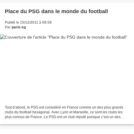
Place du PSG dans le monde du football
Publié le 15/12/2011 à 08:58
Par
paris-sg
Tout d’abord, le PSG est considéré en France comme un des plus grands
clubs du football hexagonal. Avec Lyon et Marseille, ce sont les clubs les
plus connus de France. Le PSG est un club réputé puisque c’est un des
deux clubs Français à avoir remporter...