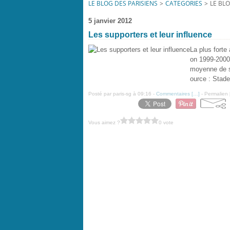
LE BLOG DES PARISIENS
>
CATEGORIES
>
LE BLO
5 janvier 2012
Les supporters et leur influence
La plus forte
on 1999-2000
moyenne de s
ource : Stade
Posté par paris-sg à 09:16 -
Commentaires [
…
]
- Permalien 
Vous aimez ?
0 vote