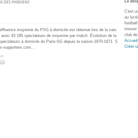
Le Blo
G DES PARISIENS
C'est u
au lycé
footbal
trouver
 affluence moyenne du PSG à domicile est obtenue lors de la sais
club de 
 avec 43 185 spectateurs de moyenne par match. Évolution de la
Accueil
pectateurs à domicile du Paris-SG depuis la saison 1970-1971. S
Créer u
s-supporters.com...
[
#
]