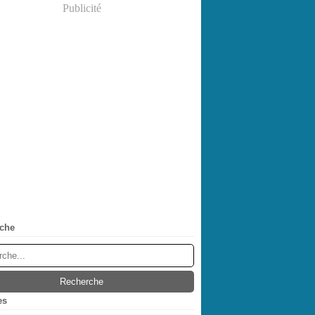
Publicité
che
es