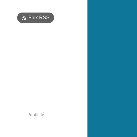
ier
(1)
embre
(7)
Flux RSS
Publicité